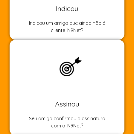
Indicou
Indicou um amigo que ainda não é
cliente IN9Net?
Assinou
Seu amigo confirmou a assinatura
com a IN9Net?