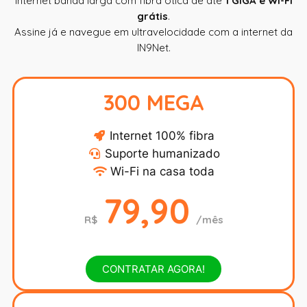
Internet banda larga com fibra ótica de até
1 GIGA e Wi-Fi
grátis
.
Assine já e navegue em ultravelocidade com a internet da
IN9Net.
300 MEGA
Internet 100% fibra
Suporte humanizado
Wi-Fi na casa toda
79,90
R$
/mês
CONTRATAR AGORA!